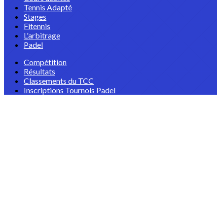
Tennis Adapté
Stages
Fitennis
L'arbitrage
Padel
Compétition
Résultats
Classements du TCC
Inscriptions Tournois Padel