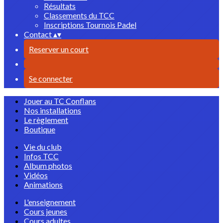
Résultats
Classements du TCC
Inscriptions Tournois Padel
Contact
▴
▾
Reserver un court
Se connecter
Jouer au TC Conflans
Nos installations
Le règlement
Boutique
Vie du club
Infos TCC
Album photos
Vidéos
Animations
L'enseignement
Cours jeunes
Cours adultes