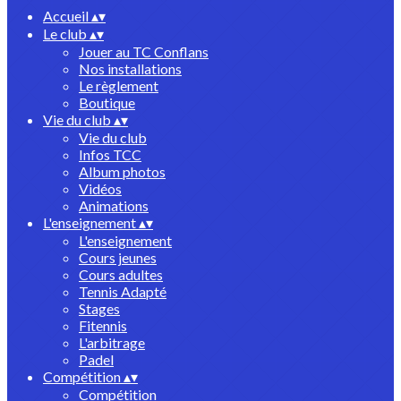
Accueil
▴
▾
Le club
▴
▾
Jouer au TC Conflans
Nos installations
Le règlement
Boutique
Vie du club
▴
▾
Vie du club
Infos TCC
Album photos
Vidéos
Animations
L'enseignement
▴
▾
L'enseignement
Cours jeunes
Cours adultes
Tennis Adapté
Stages
Fitennis
L'arbitrage
Padel
Compétition
▴
▾
Compétition