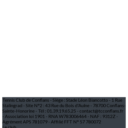
Tennis Club de Conflans - Siège : Stade Léon Biancotto - 1 Rue
Stalingrad - Site N°2 : 43 Rue du Bois d'Aulne - 78700 Conflans-
Sainte-Honorine - Tél : 01.39.19.65.25 - contact@tcconflans.fr
- Association loi 1901 - RNA W783006464 - NAF : 9312Z -
Agrément APS 781079 - Affilié FFT N° 57 780072
Le club