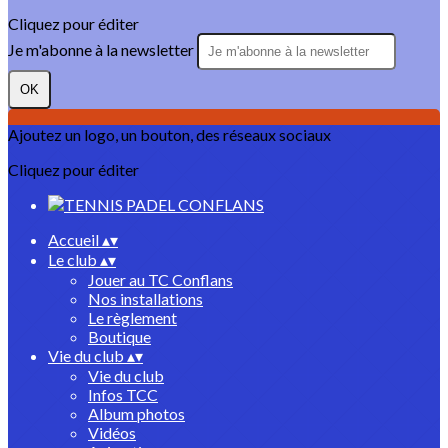
Cliquez pour éditer
Je m'abonne à la newsletter
OK
Ajoutez un logo, un bouton, des réseaux sociaux
Cliquez pour éditer
Accueil
▴
▾
Le club
▴
▾
Jouer au TC Conflans
Nos installations
Le règlement
Boutique
Vie du club
▴
▾
Vie du club
Infos TCC
Album photos
Vidéos