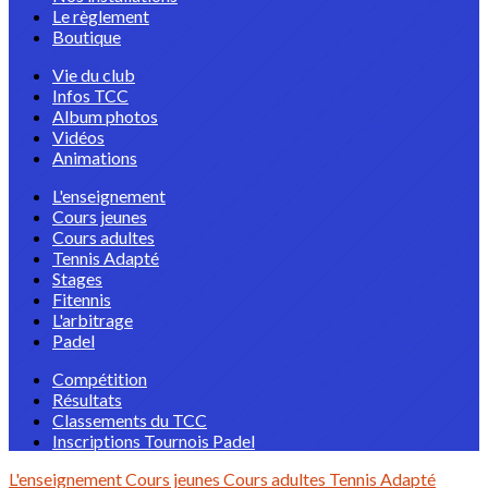
Le règlement
Boutique
Vie du club
Infos TCC
Album photos
Vidéos
Animations
L'enseignement
Cours jeunes
Cours adultes
Tennis Adapté
Stages
Fitennis
L'arbitrage
Padel
Compétition
Résultats
Classements du TCC
Inscriptions Tournois Padel
L'enseignement
Cours jeunes
Cours adultes
Tennis Adapté