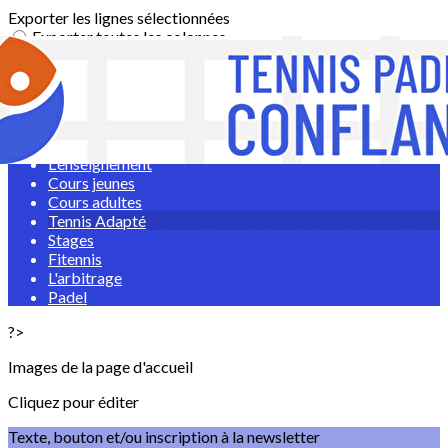
Exporter les lignes sélectionnées
Exporter toutes les colonnes
Exporter uniquement les colonnes affichées
Menu
<
>
L'enseignement
Cours jeunes
Cours adultes
Tennis Adapté
Stages
Fitennis
L'arbitrage
Padel
?>
Images de la page d'accueil
Cliquez pour éditer
Texte, bouton et/ou inscription à la newsletter