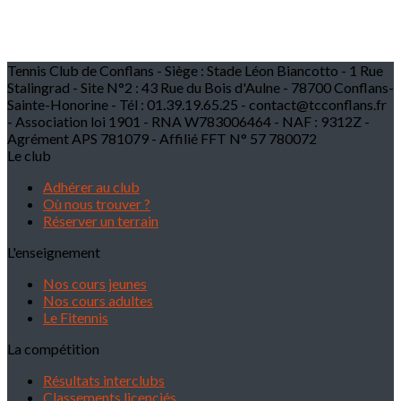
Tennis Club de Conflans - Siège : Stade Léon Biancotto - 1 Rue
Stalingrad - Site N°2 : 43 Rue du Bois d'Aulne - 78700 Conflans-
Sainte-Honorine - Tél : 01.39.19.65.25 - contact@tcconflans.fr
- Association loi 1901 - RNA W783006464 - NAF : 9312Z -
Agrément APS 781079 - Affilié FFT N° 57 780072
Le club
Adhérer au club
Où nous trouver ?
Réserver un terrain
L'enseignement
Nos cours jeunes
Nos cours adultes
Le Fitennis
La compétition
Résultats interclubs
Classements licenciés