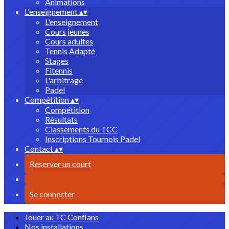
Animations
L'enseignement
▴
▾
L'enseignement
Cours jeunes
Cours adultes
Tennis Adapté
Stages
Fitennis
L'arbitrage
Padel
Compétition
▴
▾
Compétition
Résultats
Classements du TCC
Inscriptions Tournois Padel
Contact
▴
▾
Reserver un court
Se connecter
Jouer au TC Conflans
Nos installations