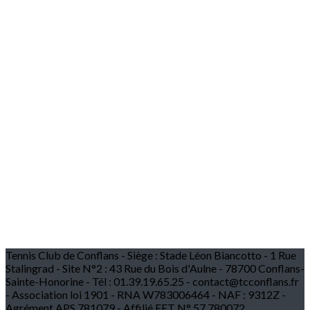
Tennis Club de Conflans - Siège : Stade Léon Biancotto - 1 Rue
Stalingrad - Site N°2 : 43 Rue du Bois d'Aulne - 78700 Conflans-
Sainte-Honorine - Tél : 01.39.19.65.25 - contact@tcconflans.fr
- Association loi 1901 - RNA W783006464 - NAF : 9312Z -
Agrément APS 781079 - Affilié FFT N° 57 780072