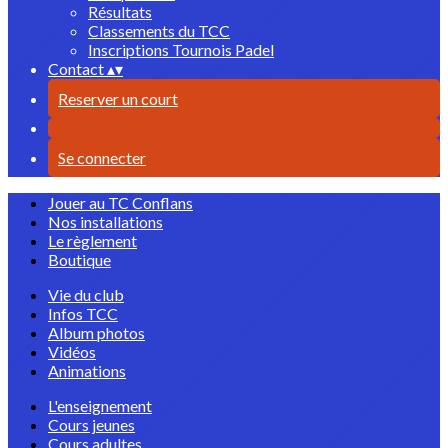
Résultats
Classements du TCC
Inscriptions Tournois Padel
Contact
▴
▾
Reserver un court
Se connecter
Jouer au TC Conflans
Nos installations
Le règlement
Boutique
Vie du club
Infos TCC
Album photos
Vidéos
Animations
L'enseignement
Cours jeunes
Cours adultes