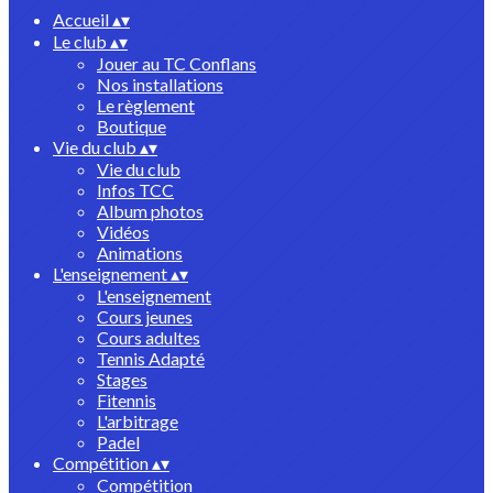
Accueil
▴
▾
Le club
▴
▾
Jouer au TC Conflans
Nos installations
Le règlement
Boutique
Vie du club
▴
▾
Vie du club
Infos TCC
Album photos
Vidéos
Animations
L'enseignement
▴
▾
L'enseignement
Cours jeunes
Cours adultes
Tennis Adapté
Stages
Fitennis
L'arbitrage
Padel
Compétition
▴
▾
Compétition