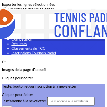
Exporter les lignes sélectionnées
Exporter toutes les colonnes
Exporter uniquement les colonnes affichées
Menu
<
>
Compétition
Résultats
Classements du TCC
Inscriptions Tournois Padel
?>
Images de la page d'accueil
Cliquez pour éditer
Texte, bouton et/ou inscription à la newsletter
Cliquez pour éditer
Je m'abonne à la newsletter