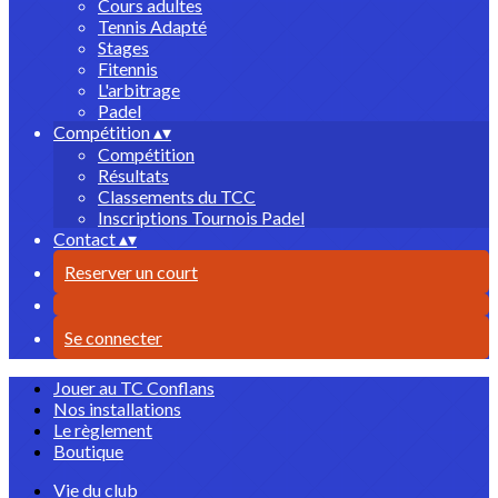
Cours adultes
Tennis Adapté
Stages
Fitennis
L'arbitrage
Padel
Compétition
▴
▾
Compétition
Résultats
Classements du TCC
Inscriptions Tournois Padel
Contact
▴
▾
Reserver un court
Se connecter
Jouer au TC Conflans
Nos installations
Le règlement
Boutique
Vie du club