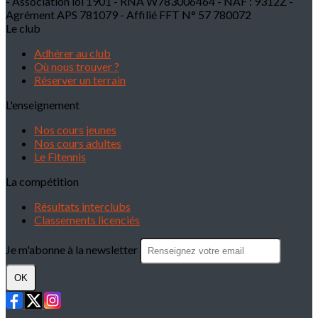
- Association loi 1901 - RNA W783006464 - NAF : 9312Z -
Agrément APS 781079 - Affilié FFT N° 57 780072
Le club
Adhérer au club
Où nous trouver ?
Réserver un terrain
L'enseignement
Nos cours jeunes
Nos cours adultes
Le Fitennis
La compétition
Résultats interclubs
Classements licenciés
Je m'abonne à la newsletter
OK