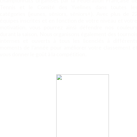
championnats organisés par la Fédération Française d
Tennis et le Comité des Yvelines dans toutes le
catégories (jeunes, séniors, séniors+). Avec plus de 2
équipes inscrites et en fonction de votre niveau et votr
motivation, vous pourrez ainsi défendre nos couleur
durant la saison. Nous organisons également des tournoi
internes et ouverts à tous les licenciés à différent
moments de l'année pour améliorer votre classement e
vous donner le goût à la compétition.