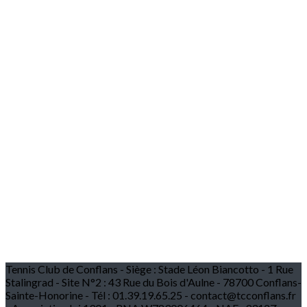
Tennis Club de Conflans - Siège : Stade Léon Biancotto - 1 Rue
Stalingrad - Site N°2 : 43 Rue du Bois d'Aulne - 78700 Conflans-
Sainte-Honorine - Tél : 01.39.19.65.25 - contact@tcconflans.fr