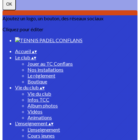
OK
Ajoutez un logo, un bouton, des réseaux sociaux
Cliquez pour éditer
Accueil
▴
▾
Le club
▴
▾
Jouer au TC Conflans
Nos installations
Le règlement
Boutique
Vie du club
▴
▾
Vie du club
Infos TCC
Album photos
Vidéos
Animations
L'enseignement
▴
▾
L'enseignement
Cours jeunes