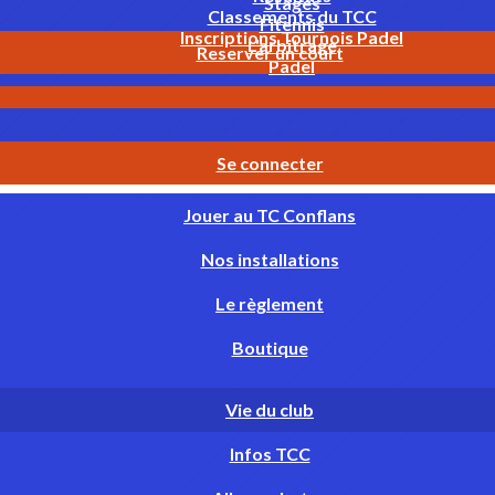
Stages
Classements du TCC
Fitennis
Inscriptions Tournois Padel
L'arbitrage
Reserver un court
Padel
Se connecter
Jouer au TC Conflans
Nos installations
Le règlement
Boutique
Vie du club
Infos TCC