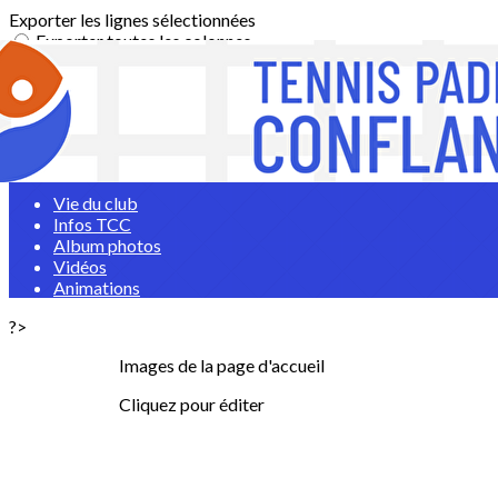
Exporter les lignes sélectionnées
Exporter toutes les colonnes
Exporter uniquement les colonnes affichées
Menu
<
>
Vie du club
Infos TCC
Album photos
Vidéos
Animations
?>
Images de la page d'accueil
Cliquez pour éditer