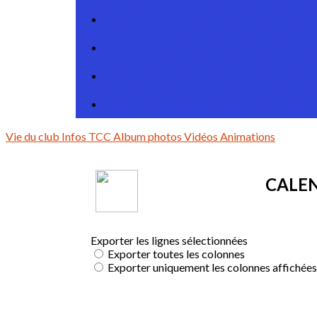
Vie du club
Infos TCC
Album photos
Vidéos
Animations
CALEN