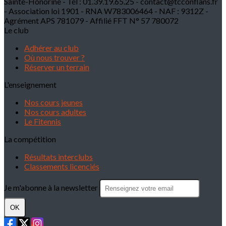
Sainte-Honorine - Tél : 01.39.19.65.25 - contact@tcconflans.fr
- Association loi 1901 - RNA W783006464 - NAF : 9312Z -
Agrément APS 781079 - Affilié FFT N° 57 780072
Le club
Adhérer au club
Où nous trouver ?
Réserver un terrain
L'enseignement
Nos cours jeunes
Nos cours adultes
Le Fitennis
La compétition
Résultats interclubs
Classements licenciés
Je m'abonne à la newsletter
OK