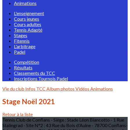
Animations
L'enseignement
Cours jeunes
Cours adultes
Tennis Adapté
Stages
Fitennis
L'arbitrage
Padel
Compétition
Résultats
Classements du TCC
Inscriptions Tournois Padel
Vie du club
Infos TCC
Album photos
Vidéos
Animations
Stage Noël 2021
Retour à la liste
Tennis Club de Conflans - Siège : Stade Léon Biancotto - 1 Rue
Stalingrad - Site N°2 : 43 Rue du Bois d'Aulne - 78700 Conflans-