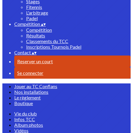
Stages
Fitennis
L'arbitrage
Padel
Compétition
▴
▾
Compétition
Résultats
Classements du TCC
Inscriptions Tournois Padel
Contact
▴
▾
Reserver un court
Se connecter
Jouer au TC Conflans
Nos installations
Le règlement
Boutique
Vie du club
Infos TCC
Album photos
Vidéos