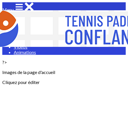
Menu
<
>
Vie du club
Infos TCC
Album photos
Vidéos
Animations
?>
Images de la page d'accueil
Cliquez pour éditer