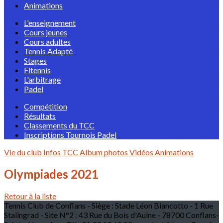
Animations
L'enseignement
Cours jeunes
Cours adultes
Tennis Adapté
Stages
Fitennis
L'arbitrage
Padel
Compétition
Résultats
Classements du TCC
Inscriptions Tournois Padel
Vie du club
Infos TCC
Album photos
Vidéos
Animations
Olympiades 2021
Retour à la liste
Tennis Club de Conflans - Siège : Stade Léon Biancotto - 1 Rue
Stalingrad - Site N°2 : 43 Rue du Bois d'Aulne - 78700 Conflans-