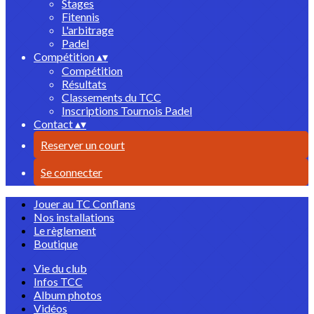
Stages
Fitennis
L'arbitrage
Padel
Compétition
▴
▾
Compétition
Résultats
Classements du TCC
Inscriptions Tournois Padel
Contact
▴
▾
Reserver un court
Se connecter
Jouer au TC Conflans
Nos installations
Le règlement
Boutique
Vie du club
Infos TCC
Album photos
Vidéos