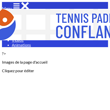
Menu
<
>
Vie du club
Infos TCC
Album photos
Vidéos
Animations
?>
Images de la page d'accueil
Cliquez pour éditer