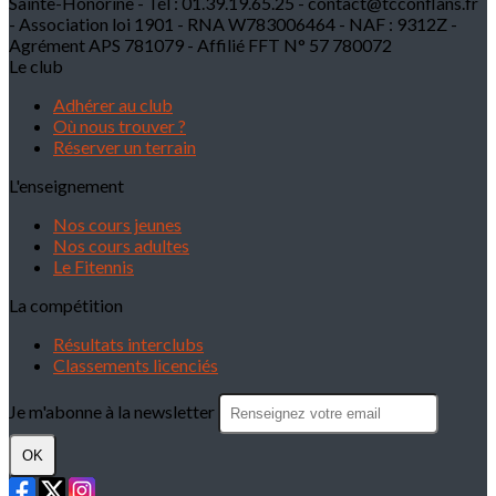
Sainte-Honorine - Tél : 01.39.19.65.25 - contact@tcconflans.fr
- Association loi 1901 - RNA W783006464 - NAF : 9312Z -
Agrément APS 781079 - Affilié FFT N° 57 780072
Le club
Adhérer au club
Où nous trouver ?
Réserver un terrain
L'enseignement
Nos cours jeunes
Nos cours adultes
Le Fitennis
La compétition
Résultats interclubs
Classements licenciés
Je m'abonne à la newsletter
OK