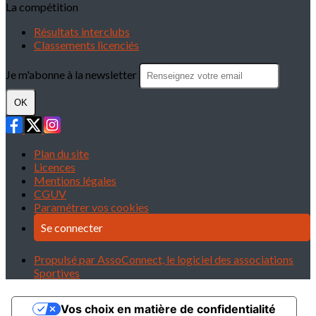
La compétition
Résultats interclubs
Classements licenciés
Je m'abonne à la newsletter
OK
Plan du site
Licences
Mentions légales
CGUV
Paramétrer vos cookies
Se connecter
Propulsé par AssoConnect, le logiciel des associations
Sportives
Vos choix en matière de confidentialité