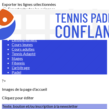
Exporter les lignes sélectionnées
Exporter toutes les colonnes
Exporter uniquement les colonnes affichées
Menu
<
>
L'enseignement
Cours jeunes
Cours adultes
Tennis Adapté
Stages
Fitennis
L'arbitrage
Padel
?>
Images de la page d'accueil
Cliquez pour éditer
Texte, bouton et/ou inscription à la newsletter