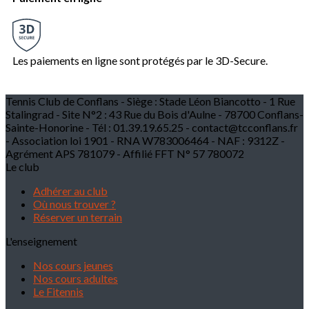
Les paiements en ligne sont protégés par le 3D-Secure.
Tennis Club de Conflans - Siège : Stade Léon Biancotto - 1 Rue
Stalingrad - Site N°2 : 43 Rue du Bois d'Aulne - 78700 Conflans-
Sainte-Honorine - Tél : 01.39.19.65.25 - contact@tcconflans.fr
- Association loi 1901 - RNA W783006464 - NAF : 9312Z -
Agrément APS 781079 - Affilié FFT N° 57 780072
Le club
Adhérer au club
Où nous trouver ?
Réserver un terrain
L'enseignement
Nos cours jeunes
Nos cours adultes
Le Fitennis