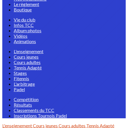
Le règlement
Boutique
Vie du club
Infos TCC
Album photos
Vidéos
Animations
L'enseignement
Cours jeunes
Cours adultes
Tennis Adapté
Stages
Fitennis
L'arbitrage
Padel
Compétition
Résultats
Classements du TCC
Inscriptions Tournois Padel
L'enseignement
Cours jeunes
Cours adultes
Tennis Adapté