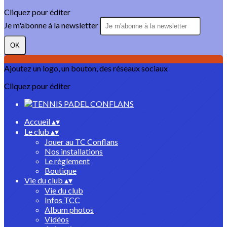
Cliquez pour éditer
Je m'abonne à la newsletter
OK
Ajoutez un logo, un bouton, des réseaux sociaux
Cliquez pour éditer
Accueil
▴
▾
Le club
▴
▾
Jouer au TC Conflans
Nos installations
Le règlement
Boutique
Vie du club
▴
▾
Vie du club
Infos TCC
Album photos
Vidéos