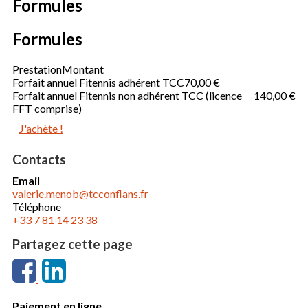
Formules
Formules
Prestation
Montant
Forfait annuel Fitennis adhérent TCC
70,00 €
Forfait annuel Fitennis non adhérent TCC (licence
140,00 €
FFT comprise)
J'achète !
Contacts
Email
valerie.menob@tcconflans.fr
Téléphone
+33 7 81 14 23 38
Partagez cette page
Paiement en ligne