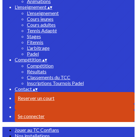
Animations
L'enseignement
▴
▾
L'enseignement
Cours jeunes
Cours adultes
Tennis Adapté
Stages
Fitennis
L'arbitrage
Padel
Compétition
▴
▾
Compétition
Résultats
Classements du TCC
Inscriptions Tournois Padel
Contact
▴
▾
Reserver un court
Se connecter
Jouer au TC Conflans
Nos installations