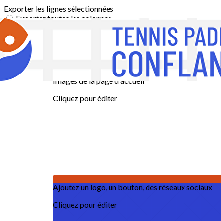
Exporter les lignes sélectionnées
Exporter toutes les colonnes
Exporter uniquement les colonnes affichées
Menu
?>
Images de la page d'accueil
Cliquez pour éditer
Ajoutez un logo, un bouton, des réseaux sociaux
Cliquez pour éditer