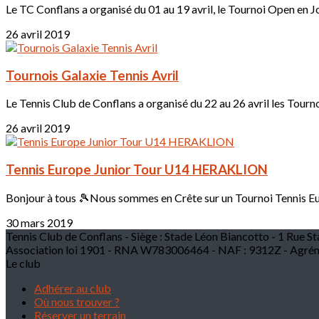
Le TC Conflans a organisé du 01 au 19 avril, le Tournoi Open en Jou
26 avril 2019
Tournois Galaxie Tennis Avril
Le Tennis Club de Conflans a organisé du 22 au 26 avril les Tournoi
26 avril 2019
Tennis Europe Junior Tour U14 HERAKLION
Bonjour à tous 🎾Nous sommes en Crête sur un Tournoi Tennis Eu
30 mars 2019
Tennis Club de Conflans - Siège : Stade Léon Biancotto - 1 Rue St
Association loi 1901 - RNA W783006464 - NAF : 9312Z - Agrém
Le club
Adhérer au club
Où nous trouver ?
Réserver un terrain