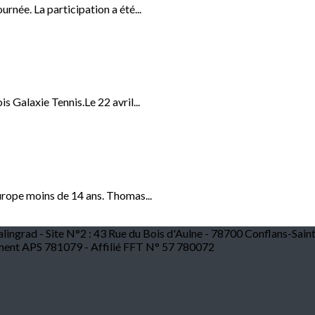
rnée. La participation a été...
s Galaxie Tennis.Le 22 avril...
rope moins de 14 ans. Thomas...
alingrad - Site N°2 : 43 Rue du Bois d'Aulne - 78700 Conflans-Sain
ent APS 781079 - Affilié FFT N° 57 780072