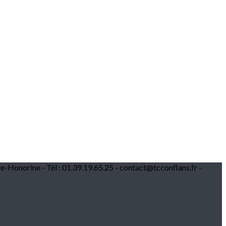
te-Honorine - Tél : 01.39.19.65.25 - contact@tcconflans.fr -